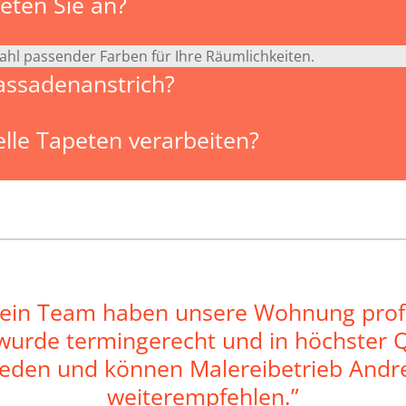
eten Sie an?
ahl passender Farben für Ihre Räumlichkeiten.
assadenanstrich?
lle Tapeten verarbeiten?
ein Team haben unsere Wohnung profe
 wurde termingerecht und in höchster Q
rieden und können Malereibetrieb Andr
weiterempfehlen.”