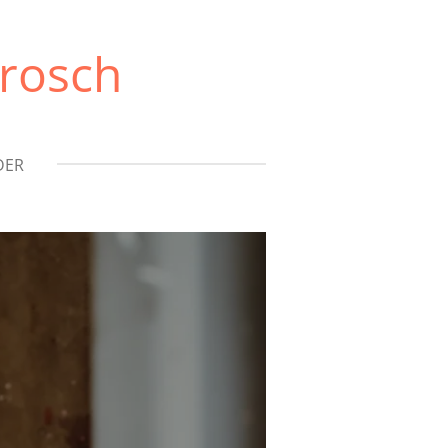
Prosch
DER