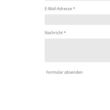
t
e
E-Mail-Adresse *
r
n
e
Nachricht *
Formular absenden