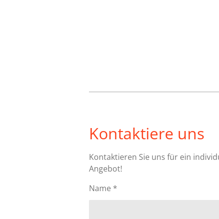
B
e
w
e
r
t
u
n
Kontaktiere uns
g
:
4
Kontaktieren Sie uns für ein individ
.
Angebot!
3
7
Name *
5
S